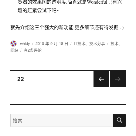
览器的效果图的透明度,简直就是Wonderful ; )有兴
趣的赶紧尝试下吧~
就先介绍这三个强大的新功能,更多细节还有待发掘 : )
作
发
分
标
whidy
2010 年 9 月 18 日
IT技术
、
技术分享
技术
、
者
布
类
签
Dreamweaver
网站
有2条评论
于
CS5
新
功
文
能
页
22
学
习
上一
章
有
页
感
导
搜
搜
航
索
索：