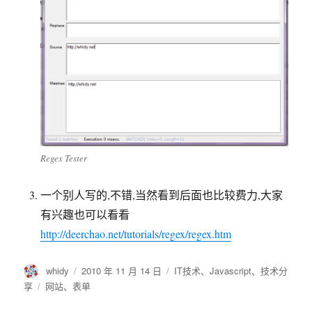
Regex Tester
一个别人写的,不错,当然看到后面也比较费力,大家
有兴趣也可以看看
http://deerchao.net/tutorials/regex/regex.htm
作
发
分
whidy
2010 年 11 月 14 日
IT技术
、
Javascript
、
技术分
者
布
类
标
享
网站
、
表单
于
签