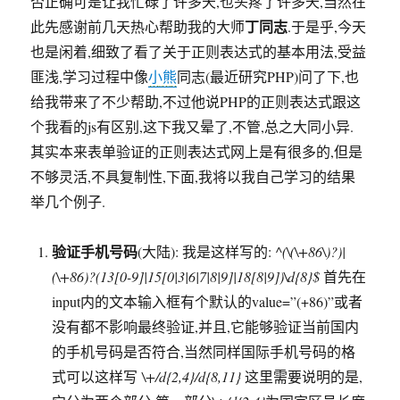
否正确可是让我忙碌了许多天,也头疼了许多天,当然在
丁同志
此先感谢前几天热心帮助我的大师
.于是乎,今天
也是闲着,细致了看了关于正则表达式的基本用法,受益
匪浅,学习过程中像
小熊
同志(最近研究PHP)问了下,也
给我带来了不少帮助,不过他说PHP的正则表达式跟这
个我看的js有区别,这下我又晕了,不管,总之大同小异.
其实本来表单验证的正则表达式网上是有很多的,但是
不够灵活,不具复制性,下面,我将以我自己学习的结果
举几个例子.
验证手机号码
(大陆): 我是这样写的:
^(\(\+86\)?)|
(\+86)?(13[0-9]|15[0|3|6|7|8|9]|18[8|9])\d{8}$
首先在
input内的文本输入框有个默认的value=”(+86)”或者
没有都不影响最终验证,并且,它能够验证当前国内
的手机号码是否符合,当然同样国际手机号码的格
式可以这样写
\+/d{2,4}/d{8,11}
这里需要说明的是,