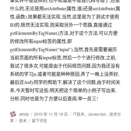
事实并不是这样的.也不知道是不是我代码写错了,还是
什么的,无论是用setAttribute(属性,值)还是setAttribute(属
性,函数),效果都无法实现,当然,这里是为了测试才使用
ID的,既然无法实现,则采取另外一个思路,直接通过
getElementsByTagName()方法,对于这个方法,可以方便
的修改所有input标签的属性,即
getElementsByTagName(“input”),当然,首先是需要遍历
当前页面的所有input标签,然后一个个进行修改,之前,
我试了很多次,可能是由于代码规范问题,因为我还没有
系统的学习js,或者可能是种种原因,弄了一晚上没弄好,
最后还Anfy同学的帮助下,解决了这个问题,由于时间关
系,今天暂时写这些,明天把这个简单的小例子写出来,
分析,同时也是为了方便以后查阅,举一反三!
作
发
分
whidy
2010 年 11 月 19 日
IT技术
、
Javascript
、
技术分
者
布
类
标
于
享
技术
留下评论
于
签
js