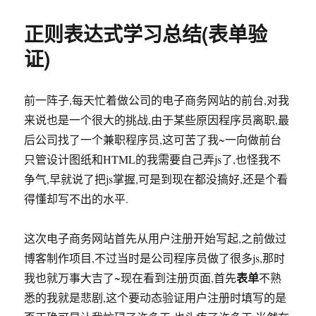
修
改
正则表达式学习总结(表单验
标
签
证)
内
内
容
前一阵子,每天忙着做公司的电子商务网站的前台,对我
(上)
来说也是一个很大的挑战,由于某些原因程序员离职,最
后公司找了一个兼职程序员,这可苦了我~一向做前台
只管设计图纸和HTML的我需要自己弄js了,也怪我不
争气,早就说了把js掌握,可是到现在都没搞好,还是个看
得懂却写不出的水平.
这次电子商务网站首先从用户注册开始写起,之前做过
博客制作项目,不过当时是公司程序员做了很多js,那时
表单
我也就万事大吉了~现在看到注册页面,首先
不熟
悉的我就是悲剧,这个要动态验证用户注册时填写的是