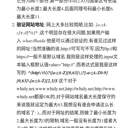
它分为两个部分,第一部分
\+/d{2,4}
为国家区号长度
为最小长度2,最大长度4,后面同理号码最小长度6,
最大长度11.
验证网站地址
: 网上大多比较简陋,比如:
[a-zA-
z]+://[^/s]*
,这个明显存在很大问题,如果用户输
入
what://baidu
他是可以通过验证的,有谁见过这样
的网址?当然准确的说,http://可写可不写,因为ftp://和
https://一般不是默认域名.我则是这样处理的,input文
本输入框默认值value=”http://”,而表达式是我是这样
写的:
^(http\:\/\/)?([a-zA-Z]{0,63}\.)?[-a-zA-Z0-9]
{0,63}\.[a-zA-Z]{2,3}$
这个对于
whidy.net,www.whidy.net,http://whidy.net,http://www.
whidy.net都是OK的,对于网站域名最大长度保守的
来说我就设定为最大63,我想没有谁会申请这么长
的域名了: ),,,而对于网址的结尾,则做了最小长度为
2,最大长度为3的限制,域名一般没有长度为1或者大