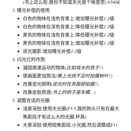
黑色的物体在浅色背景上:增加曝光补偿
1-2
级
逆光摄影:增加曝光补偿
1-2
级
闪光灯的作用
凝固高速运动的物体
(比如戏水的孩子?)
使画面更加简洁
(晚上光线不足时拍摄树叶?)
改善逆光照明
(逆光时任务面部拍摄?)
改善皮肤质感
(书上的例子是车模…)
调整合适的光圈
浅景深拍:使用大光圈(F3.5,我的狗头只有在最大
焦距段才有这么大的光圈,杯具)
大景深拍:使用短焦距段,小光圈,然后调整成F11
或者F16甚至是F32
直方图的查看:这个书上讲的太麻烦咯,我来总结下,
就是,这个直方图啊,从左到右咩,如果曲线是偏向左
边比如左边高右边却没有多少那么这个是曝光不
足,反之咯就是曝光过度,而最好的直方图呢,应该是