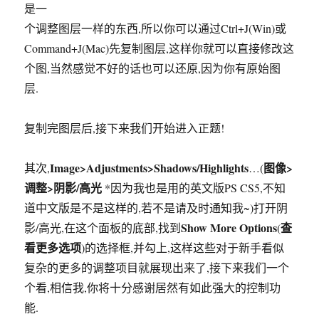
是一
个调整图层一样的东西,所以你可以通过Ctrl+J(Win)或
Command+J(Mac)先复制图层,这样你就可以直接修改这
个图,当然感觉不好的话也可以还原,因为你有原始图
层.
复制完图层后,接下来我们开始进入正题!
Image>Adjustments>Shadows/Highlights
图像>
其次,
…(
调整>阴影/高光
*因为我也是用的英文版PS CS5,不知
道中文版是不是这样的,若不是请及时通知我~)打开阴
Show More Options
查
影/高光,在这个面板的底部,找到
(
看更多选项
)的选择框,并勾上,这样这些对于新手看似
复杂的更多的调整项目就展现出来了,接下来我们一个
个看,相信我,你将十分感谢居然有如此强大的控制功
能.