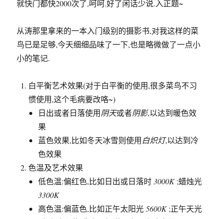
白平衡艺术效果(对于白平衡的使用,很多菜鸟不习
惯使用,这个毛病要改咯~)
日出或者日落使用
阴天
或者
阴影
,以达到暖色效
果
蓝色效果,比如冬天冰雪则使用
白炽灯
,以达到冷
色效果
色温及艺术效果
低色温:偏红色,比如日出或日落时
3000K
;蜡烛光
3300K
高色温:偏蓝色,比如正午太阳光
5600K
;正午天光
(书上这么些,我也不知道天光是个啥意思)
6500K
曝光补偿的使用
白色的物体在浅色背景上:增加曝光补偿
1-2
级
白色的物体在深色背景上:降低曝光补偿
1-2
级
黑色的物体在浅色背景上:降低曝光补偿
1-2
级