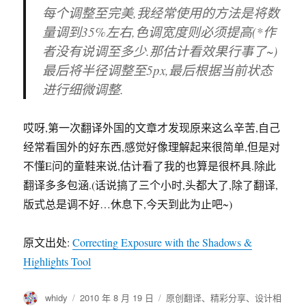
哎呀,第一次翻译外国的文章才发现原来这么辛苦,自己
经常看国外的好东西,感觉好像理解起来很简单,但是对
不懂E问的童鞋来说,估计看了我的也算是很杯具.除此
翻译多多包涵.(话说搞了三个小时,头都大了,除了翻译,
版式总是调不好…休息下,今天到此为止吧~)
原文出处:
Correcting Exposure with the Shadows &
Highlights Tool
作
发
分
whidy
2010 年 8 月 19 日
原创翻译
、
精彩分享
、
设计相
者
布
类
标
通
关
photoshop
、
教程
有1条评论
于
签
过
photoshop
的
别
阴
影/
高