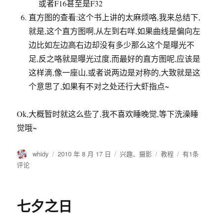
这样滴,像一座山,或者说两边是对称的,大致就是这
个意思了,如果有不对之处还行大虾指点~
Ok,大概暂时就这么些了,我不喜欢睡晚觉,等下洗澡睡
觉哦~
作
发
分
标
摄
whidy
2010 年 8 月 17 日
兴趣
、
摄影
教程
有1条
者
布
类
签
影
评论
于
入
门
笔
七夕之日
记
(一)
不过是十几天,不知道我是怎的,情绪波动十分强烈.
其实,怎么说呢,这个感觉最近几天的感觉让人很心慌,
却有时候让人喜悦.不管结果如何,我要感谢她们带来的