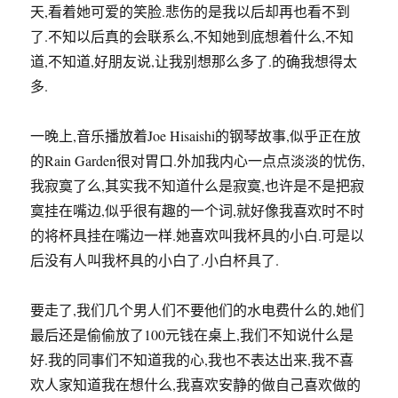
一晚上,音乐播放着Joe Hisaishi的钢琴故事,似乎正在放
的Rain Garden很对胃口.外加我内心一点点淡淡的忧伤,
我寂寞了么,其实我不知道什么是寂寞,也许是不是把寂
寞挂在嘴边,似乎很有趣的一个词,就好像我喜欢时不时
的将杯具挂在嘴边一样.她喜欢叫我杯具的小白.可是以
后没有人叫我杯具的小白了.小白杯具了.
要走了,我们几个男人们不要他们的水电费什么的,她们
最后还是偷偷放了100元钱在桌上,我们不知说什么是
好.我的同事们不知道我的心,我也不表达出来,我不喜
欢人家知道我在想什么,我喜欢安静的做自己喜欢做的
事情.如果还能见面是我和同事去学校找她们玩呢,还是
什么.
时间不早,本来想到好多要写的东西,总是在我开始写的
时候忘得一干二净,这个毛病改不掉.睡前给自己一句