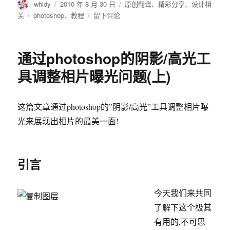
作
发
分
whidy
2010 年 8 月 30 日
原创翻译
、
精彩分享
、
设计相
者
布
类
标
于
关
photoshop
、
教程
留下评论
于
签
通
过
photoshop
通过photoshop的阴影/高光工
的
阴
具调整相片曝光问题(上)
影/
高
光
这篇文章通过photoshop的”阴影/高光”工具调整相片曝
工
光来展现出相片的最美一面!
具
调
整
相
引言
片
曝
光
今天我们来共同
问
了解下这个极其
题
(下)
有用的,不可思