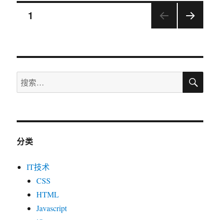
搜
搜
航
索
索：
分类
IT技术
CSS
HTML
Javascript
jQuery
Phpcms
技术分享
设计相关
兴趣