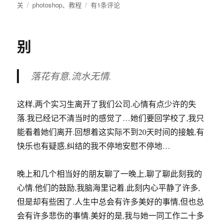
落花有意,流水无情.
光
工
具
这样,两个实习生离开了我们公司.心情有点少许的失
调
落.我已经记不清当时的感觉了…她们要回学校了,我只
整
相
能看着她们离开.回想着这实际不到20天时间的接触,有
片
快乐也有疑惑,纠结的我不停地安慰不停地…
曝
光
问
晚上和几个相当好的朋友聊了一晚上,聊了聊此刻我的
题
心情.他们的鼓励,我脑海里记着.此刻内心平静了许多,
(上)
但是却有些困了.人生中总会有许多美好的事情,但也总
会有许多悲伤的事情.美好的是,我与她一同工作二十多
天,看着她可爱的笑脸.悲伤的是我以后却再也看不到
了.不知以后真的会联系么,不知她到底想着什么,不知
道,不知道,好朋友说,让我别想那么多了.的确我想得太
多.