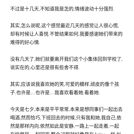
难得的好心情.
没有几天了,她们就要离开我们这个小集体回到学校了,
说实在的,心里还是很有些舍不得.
其实,应该说我喜欢她的笑,可爱的模样,顽皮的像个孩
子.也许是…也许是…我喜欢看着她.看着她.
今天是七夕,本来是平平常常,本来是想同事们一起出去
喝酒,然而恰巧,下班回去的时候,只有我和她,我自己,依
然是那样内向,依然如此是安静,一路上一起走着,一起
在快餐厅,一起回家,整个过程就好像是在dating一样,似
乎真的是在过着七夕,虽然我很少说话,但是我喜欢是不
是静静的看看她.回到屋里,恢复到了往常,弹琴,玩相机,
我想了好久决定给她来一张,于是在她背后喊了一声她
接着是咔嚓一下.我不过是想留个纪念罢了.然后开心的