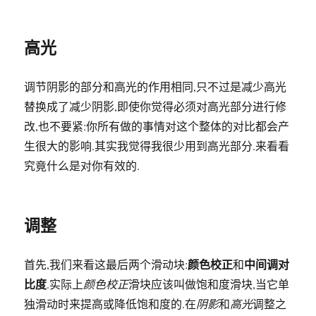
高光
调节阴影的部分和高光的作用相同,只不过是减少高光
替换成了减少阴影,即使你觉得必须对高光部分进行修
改,也不要紧:你所有做的事情对这个整体的对比都会产
生很大的影响.其实我觉得我很少用到高光部分.来看看
究竟什么是对你有效的.
调整
颜色校正
中间调对
首先,我们来看这最后两个滑动块:
和
比度
.实际上
颜色校正
滑块应该叫做饱和度滑块,当它单
独滑动时来提高或降低饱和度的.在
阴影
和
高光
调整之