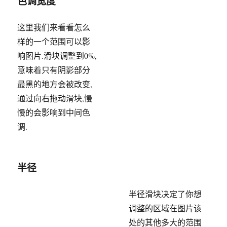
色调宽度
这里我们来看看怎么
样的一个范围可以影
响图片.滑块调整到0%,
意味着只有阴影部分
最黑的地方会被改变,通过向右拖动滑块,慢慢的会影响
到中间色调.
半径
半径滑块决定了你想
调整的区域在图片该
处的其他多大的范围
将会被渲染.当然你必
须输入一个大于0的值,否则图片看起来灰又像被洗过