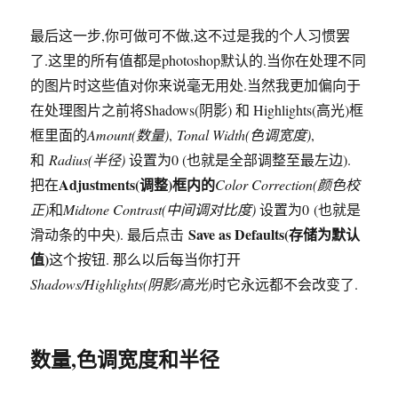
最后这一步,你可做可不做,这不过是我的个人习惯罢
了.这里的所有值都是photoshop默认的.当你在处理不同
的图片时这些值对你来说毫无用处.当然我更加偏向于
在处理图片之前将Shadows(阴影) 和 Highlights(高光)框
框里面的
Amount(数量)
,
Tonal Width(色调宽度)
,
和
Radius(半径)
设置为0 (也就是全部调整至最左边).
Adjustments(调整)框内的
把在
Color Correction(颜色校
正)
和
Midtone Contrast(中间调对比度)
设置为0 (也就是
Save as Defaults(存储为默认
滑动条的中央). 最后点击
值)
这个按钮. 那么以后每当你打开
Shadows/Highlights(阴影/高光)
时它永远都不会改变了.
数量,色调宽度和半径