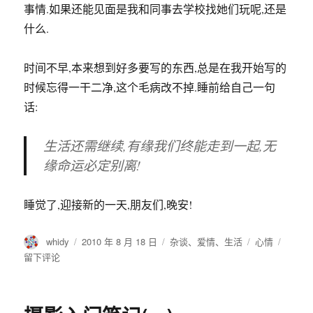
话:
生活还需继续,有缘我们终能走到一起,无
缘命运必定别离!
睡觉了,迎接新的一天,朋友们,晚安!
作
发
分
标
于
whidy
2010 年 8 月 18 日
杂谈
、
爱情
、
生活
心情
者
布
类
签
别
留下评论
于
摄影入门笔记(一)
因为是这个主题的第一篇,先唠叨一下:
上次回孝感,一方面学习摄影,另一方面见见很久没有见