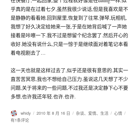
收好.她没有说什么,只是一惊于是继续面对着笔记本看
着电视剧去了…
这一天也就是这样过去了,似乎还是很有意思的.其实一
直苦苦冥思,我也不想给自己压力.虽说这几天想了不少
问题,关于将来的一些问题,不过我还是决定静下心不要
多想,也许我还年轻.也许.也许.
作
发
分
标
七
whidy
2010 年 8 月 16 日
杂谈
、
爱情
、
生活
心情
者
布
类
签
夕
有1条评论
于
之
日
文
页
1
下一
章
页
导