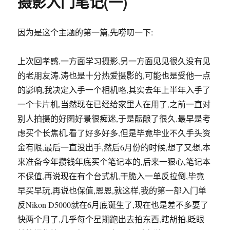
的老朋友涛.涛也是十分热爱摄影的,可能也是受他一点
的影响,我决定入手一个相机咯,其实去年上半年入手了
一个卡片机,当然现在已经给家里人在用了,之前一直对
别人拍摄的好图好景很痴迷,于是酝酿了很久.最早是考
虑买个长焦机,看了好多好多,但是毕竟毕业不久手头资
金有限,最后一直没出手,然后6月份的时候,想了又想,本
来准备今年攒钱年底买个笔记本的,后来一狠心,笔记本
不保值,再说现在有个台式机,干脆入一单反拉倒,毕竟
早买早玩,再说也保值,恩恩,就这样,我的第一部入门单
反Nikon D5000就在6月底诞生了,现在也是差不多耍了
快两个月了,几乎每个星期跑出去拍东西,瞎胡拍,眨眼
就快门都快2000次了,呵呵.好了闲话少说.入正题~
从涛那里拿来的一本入门级别的摄影书,对我这样的菜
鸟已是足够,今天细细品味了一下,也是略微做了一点小
小的笔记.