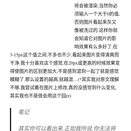
的.这样你就会知道它对图片的影响效果有么多好了,在
3-15px这个值之间,不多也不少,看起来图片变得清爽而
干净.我十分喜欢这个感觉,在20px或更高的时候效果变
得使图片的区别更加大,不是感到混到一起了就是感觉
模糊了.那么设置的越高,就越混…(*其实我对原文理解
不够,我尝试着在图片上修改,真的没感觉到什么变化,
其实我也不是很会用这个囧rz)
笔记
其实你可以看出来,正如我所说,你无法将
每个调整至完美,我经常使用的方法是将
数
量
调到35%左右,色调宽度则必须提高(*作
者没有说调至多少.那估计看效果行事了~)
最后将半径调整至5px,最后根据当前状态
进行细微调整.