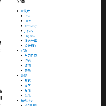
分类
较
IT技术
CSS
HTML
Javascript
jQuery
Phpcms
技术分享
得
设计相关
大
兴趣
学习日记
摄影
评测
音乐
杂谈
其它
文学
爱情
该
生活
用
精彩分享
于
原创翻译