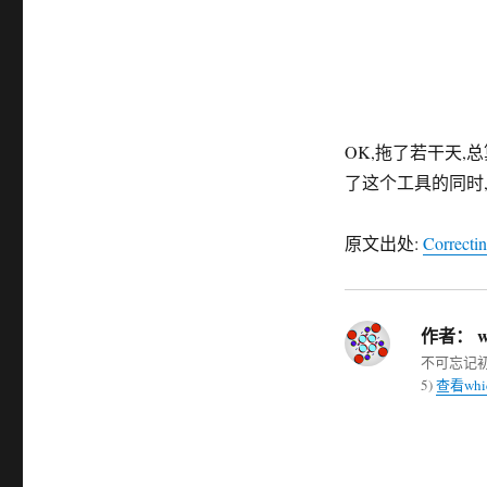
OK,拖了若干天,
了这个工具的同时
原文出处:
Correcti
作者：
w
不可忘记初衷,
5)
查看wh