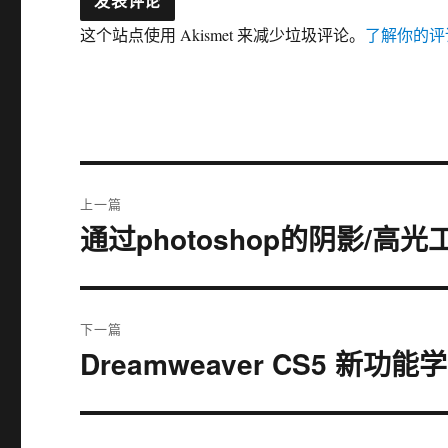
这个站点使用 Akismet 来减少垃圾评论。
了解你的评
文
上一篇
章
通过photoshop的阴影/高
上
篇
导
文
航
章：
下一篇
Dreamweaver CS5 新功
下
篇
文
章：