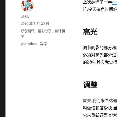
上次翻译了一半
<
忙,今天抽点时间
作
whidy
者
发
2010 年 8 月 30 日
布
高光
分
原创翻译
、
精彩分享
、
设计相
于
类
关
标
photoshop
、
教程
调节阴影的部分和
签
必须对高光部分进
的影响.其实我觉
调整
首先,我们来看这最
叫做饱和度滑块,
它来重新调整其饱