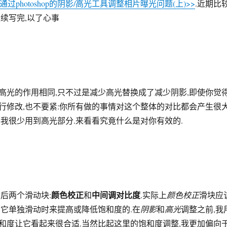
<通过photoshop的阴影/高光工具调整相片曝光问题(上)>>
.近期比
继续写完,以了心事
高光的作用相同,只不过是减少高光替换成了减少阴影,即使你觉
行修改,也不要紧:你所有做的事情对这个整体的对比都会产生很
得我很少用到高光部分.来看看究竟什么是对你有效的.
颜色校正
中间调对比度
后两个滑动块:
和
.实际上
颜色校正
滑块应
当它单独滑动时来提高或降低饱和度的.在
阴影
和
高光
调整之前,我
和度让它看起来很合适.当然比起这里的饱和度调整,我更加偏向