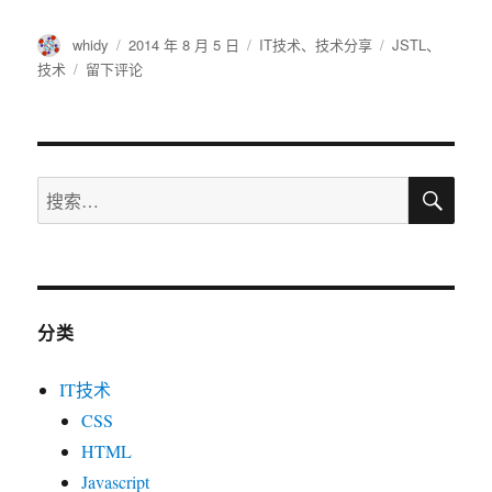
作
发
分
标
whidy
2014 年 8 月 5 日
IT技术
、
技术分享
JSTL
、
者
布
类
签
于
技术
留下评论
于
JSP
循
环
中
搜
为
搜
索
变
索：
量
名
赋
值
一
分类
个
变
IT技术
量
名?
CSS
HTML
Javascript