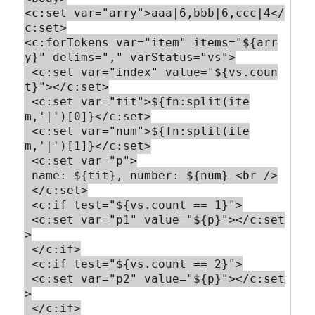
<c:set var="arry">aaa|6,bbb|6,ccc|4</
c:set>

<c:forTokens var="item" items="${arr
y}" delims="," varStatus="vs">

 <c:set var="index" value="${vs.coun
t}"></c:set>

 <c:set var="tit">${fn:split(ite
m,'|')[0]}</c:set>

 <c:set var="num">${fn:split(ite
m,'|')[1]}</c:set>

 <c:set var="p">

 name: ${tit}, number: ${num} <br />

 </c:set>

 <c:if test="${vs.count == 1}">

 <c:set var="p1" value="${p}"></c:set
>

 </c:if>

 <c:if test="${vs.count == 2}">

 <c:set var="p2" value="${p}"></c:set
>

 </c:if>
