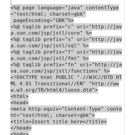
<%@ page language="java" contentType
="text/html; charset=gbk"

 pageEncoding="GBK"%>

<%@ taglib prefix="c" uri="http://jav
a.sun.com/jsp/jstl/core" %>

<%@ taglib prefix="s" uri="http://jav
a.sun.com/jsp/jstl/sql" %>

<%@ taglib prefix="f" uri="http://jav
a.sun.com/jsp/jstl/fmt" %>

<%@ taglib prefix="fn" uri="http://ja
va.sun.com/jsp/jstl/functions" %>

<!DOCTYPE html PUBLIC "-//W3C//DTD HT
ML 4.01 Transitional//EN" "http://ww
w.w3.org/TR/html4/loose.dtd">

<html>

<head>

<meta http-equiv="Content-Type" conte
nt="text/html; charset=gbk">

<title>Insert title here</title>

</head>

<body>
