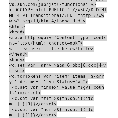
va.sun.com/jsp/jstl/functions" %>

<!DOCTYPE html PUBLIC "-//W3C//DTD HT
ML 4.01 Transitional//EN" "http://ww
w.w3.org/TR/html4/loose.dtd">

<html>

<head>

<meta http-equiv="Content-Type" conte
nt="text/html; charset=gbk">

<title>Insert title here</title>

</head>

<body>

<c:set var="arry">aaa|6,bbb|6,ccc|4</
c:set>

<c:forTokens var="item" items="${arr
y}" delims="," varStatus="vs">

 <c:set var="index" value="${vs.coun
t}"></c:set>

 <c:set var="tit">${fn:split(ite
m,'|')[0]}</c:set>

 <c:set var="num">${fn:split(ite
m,'|')[1]}</c:set>
