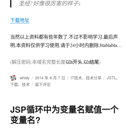
圣经?好像很厉害的样子)
下载地址
当然以上资料都有些年数了,不过不影响学习,最后声
明,本资料仅供学习使用,请于24小时内删除,blablabla…
(解压密码:本域名完整长度
以h开头,以t结尾
)
作
发
分
标
whidy
2014 年 8 月 7 日
IT技术
、
技术分享
JSTL
、
者
布
类
签
于
下载
、
技术
留下评论
于
JSTL
相
关
JSP循环中为变量名赋值一个
资
料
变量名?
手
册