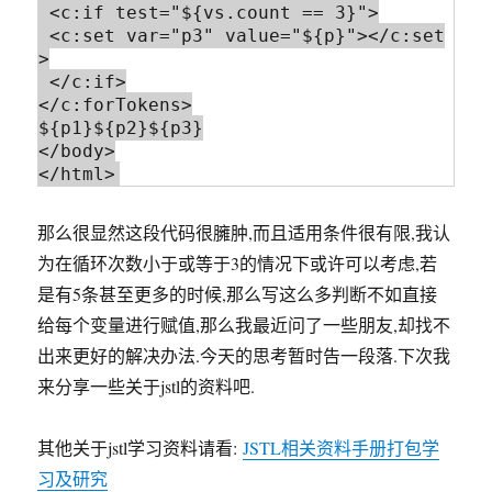
 <c:if test="${vs.count == 3}">

 <c:set var="p3" value="${p}"></c:set
>

 </c:if>

</c:forTokens>

${p1}${p2}${p3}

</body>

那么很显然这段代码很臃肿,而且适用条件很有限,我认
为在循环次数小于或等于3的情况下或许可以考虑,若
是有5条甚至更多的时候,那么写这么多判断不如直接
给每个变量进行赋值,那么我最近问了一些朋友,却找不
出来更好的解决办法.今天的思考暂时告一段落.下次我
来分享一些关于jstl的资料吧.
其他关于jstl学习资料请看:
JSTL相关资料手册打包学
习及研究