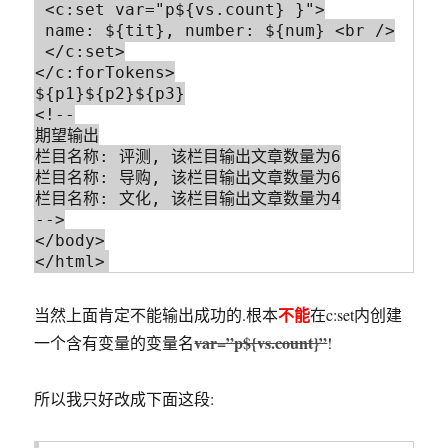
 <c:set var="p${vs.count} }">

 name: ${tit}, number: ${num} <br />

 </c:set>

</c:forTokens>

${p1}${p2}${p3}

<!--

期望输出

栏目名称: 评测, 该栏目输出文章数量为6

栏目名称: 导购, 该栏目输出文章数量为6

栏目名称: 文化, 该栏目输出文章数量为4

-->

</body>

不能
当然上面肯定不能输出成功的.根本
在c:set内创建
var=”p${vs.count}”
一个含有变量的变量名
!
所以我只好改成下面这段: