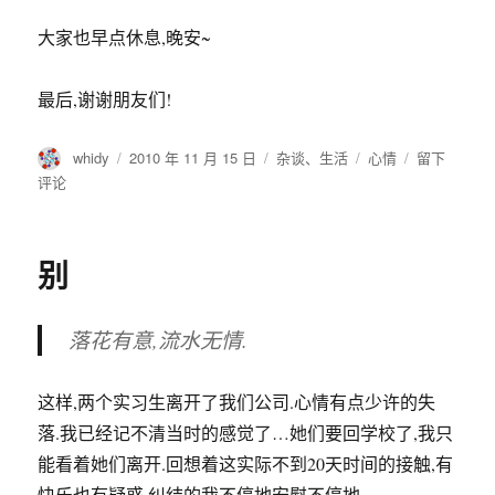
大家也早点休息,晚安~
最后,谢谢朋友们!
作
发
分
标
于
whidy
2010 年 11 月 15 日
杂谈
、
生活
心情
留下
者
布
类
签
生
评论
于
日
快
乐
别
落花有意,流水无情.
这样,两个实习生离开了我们公司.心情有点少许的失
落.我已经记不清当时的感觉了…她们要回学校了,我只
能看着她们离开.回想着这实际不到20天时间的接触,有
快乐也有疑惑,纠结的我不停地安慰不停地…