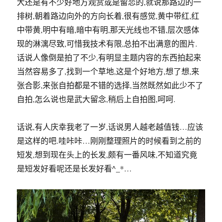
大还是有不少好地方观赏或是留恋的,就说那路边的一
排树,朝着路边向外的方向长着,很有感觉,黄中带红,红
中带黄,明中有暗,暗中有明,那天光线也不错,层次感体
现的淋漓尽致,可惜我技术有限,总拍不出满意的图片.
话说人像倒是拍了不少,有明显主题内容的东西拍起来
当然容易多了,找到一个草地,这是个好地方,想了想,来
张合影,来张自拍都是不错的选择,当然既然如此少不了
自拍,怎么说也是武大留念,稍后上自拍图,呵呵.
话说,有人庆幸我老了一岁,话说男人越老越值钱…应该
是这样的吧.哇咔咔…刚刚整理照片的时候看到之前的
短发,想到现在头上的长发,颇有一番风味,不知道究竟
是短发好看呢还是长发好看^_*…