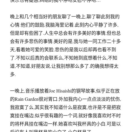
晚上和几个相当好的朋友聊了一晚上,聊了聊此刻我的
心情.他们的鼓励,我脑海里记着.此刻内心平静了许多,
但是却有些困了.人生中总会有许多美好的事情,但也总
会有许多悲伤的事情.美好的是,我与她一同工作二十多
天,看着她可爱的笑脸.悲伤的是我以后却再也看不到
了.不知以后真的会联系么,不知她到底想着什么,不知
道,不知道,好朋友说,让我别想那么多了.的确我想得太
多.
一晚上,音乐播放着Joe Hisaishi的钢琴故事,似乎正在放
的Rain Garden很对胃口.外加我内心一点点淡淡的忧伤,
我寂寞了么,其实我不知道什么是寂寞,也许是不是把寂
寞挂在嘴边,似乎很有趣的一个词,就好像我喜欢时不时
的将杯具挂在嘴边一样.她喜欢叫我杯具的小白.可是以
后没有人叫我杯具的小白了.小白杯具了.