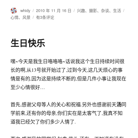
作
发
分
标
whidy
2010 年 11 月 16 日
兴趣
、
摄影
、
杂谈
、
生活
者
布
类
签
^_^
心情
、
风景
有3条评论
于
卷
卷
的
生日快乐
头
发
*_*
嘿~今天是我生日咯咯咯~话说我这个生日持续时间很
—
自
长的啊,从13号就开始过了,过到今天,这几天烦心的事
恋
情是有的,因为这是持续不断的,但是几件小事让我现在
至少心情很好…
汤
首先,感谢父母等人的关心和祝福.另外也感谢前天
同
学前来,还有你的母亲,你们实在是太客气了,我真不知
道我已经欠了你们多少人情了.