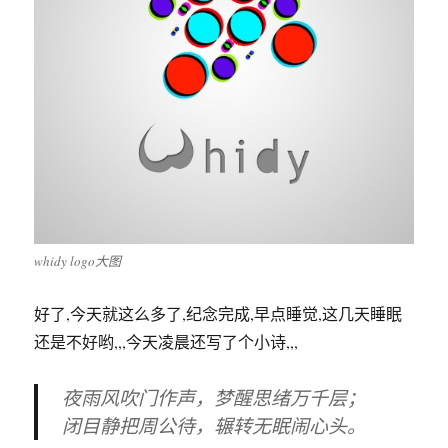
whidy logo大图
好了,今天就这么多了,纪念完成,早点睡觉,这几天睡眠
还是不好哟,,,今天凌晨还写了个小诗,,,
夜雨风吹门作声，梦醒思绪万千层；
闭目静把周公待，辗转无眠闹心头。