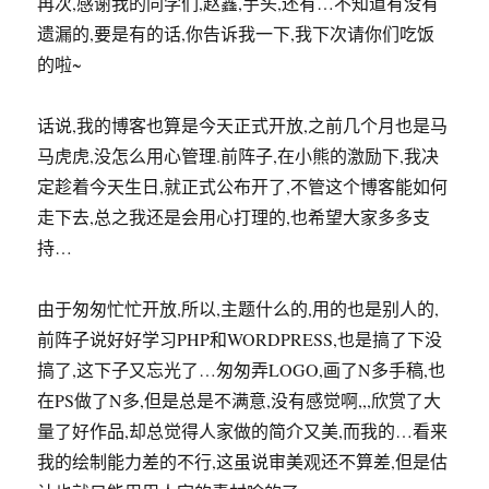
再次,感谢我的同学们,赵鑫,芋头,还有…不知道有没有
遗漏的,要是有的话,你告诉我一下,我下次请你们吃饭
的啦~
话说,我的博客也算是今天正式开放,之前几个月也是马
马虎虎,没怎么用心管理.前阵子,在小熊的激励下,我决
定趁着今天生日,就正式公布开了,不管这个博客能如何
走下去,总之我还是会用心打理的,也希望大家多多支
持…
由于匆匆忙忙开放,所以,主题什么的,用的也是别人的,
前阵子说好好学习PHP和WORDPRESS,也是搞了下没
搞了,这下子又忘光了…匆匆弄LOGO,画了N多手稿,也
在PS做了N多,但是总是不满意,没有感觉啊,,,欣赏了大
量了好作品,却总觉得人家做的简介又美,而我的…看来
我的绘制能力差的不行,这虽说审美观还不算差,但是估