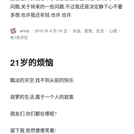
问题,关于将来的一些问题,不过我还是决定静下心不要
多想,也许我还年轻.也许.也许.
作
发
分
标
七
whidy
2010 年 8 月 16 日
杂谈
、
爱情
、
生活
心情
者
布
类
签
夕
有1条评论
于
之
日
21岁的烦恼
黯淡的天空,找不到从前的快乐.
寂寥的生活,属于一个人的寂寞.
朋友们,你们都在哪呢?
留下我,依然傻傻笑着!