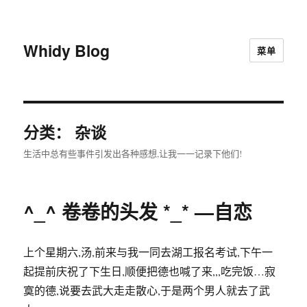
Whidy Blog
菜单
分类：
杂谈
生活中总有些事件引发出各种感想,让我一一记录下他们!
^_^ 卷卷的头发 *_* —自恋
上个星期六,汤,前来与我一同去湖工报名考试,下午一
起提前庆祝了下生日,顺便把德也喊了来,,,吃完饭…寂
寞的德,说要去武大走走散心,于是两个男人就去了武