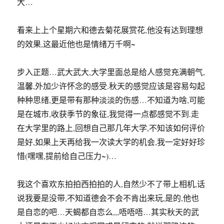
大…
看来上上个星期六和德去菊花展赏花,他没有达到理想
的效果,这最近他也是情绪万千啊~
步入正题…武大武大,大学里面总是给人感觉充满朝气,
温馨,外加少许怀念的感受.秋天的感觉应该是容易勾起
种种思绪,更是带有那种淡淡的伤感…不知道为啥,可能
是在城市,收获季节的象征,我觉得一点都感觉不到.走
在大学里的路上,回想自己那几年大学,不知该如何评价
是好,如果上天再给我一次读大学的机会,我一定好好珍
惜(嘿嘿,提前给自己压力~)…
我这个喜欢东拍拍西拍拍的人,自然少不了带上相机,话
说我要是没带,不知道德会不会不肯出来玩,是的,他也
是自恋的吧…天蝎都自恋么,,,唔唔唔…其实秋天的武