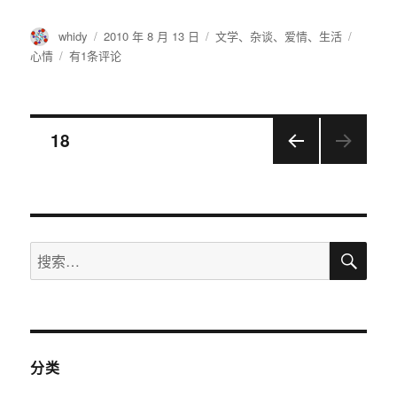
作
发
分
标
whidy
2010 年 8 月 13 日
文学
、
杂谈
、
爱情
、
生活
者
布
类
签
21
心情
有1条评论
于
岁
的
烦
文
恼
页
18
上一
章
页
导
搜
搜
航
索
索：
分类