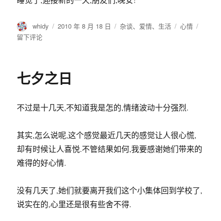
作
发
分
标
于
whidy
2010 年 8 月 18 日
杂谈
、
爱情
、
生活
心情
者
布
类
签
别
留下评论
于
七夕之日
不过是十几天,不知道我是怎的,情绪波动十分强烈.
其实,怎么说呢,这个感觉最近几天的感觉让人很心慌,
却有时候让人喜悦.不管结果如何,我要感谢她们带来的
难得的好心情.
没有几天了,她们就要离开我们这个小集体回到学校了,
说实在的,心里还是很有些舍不得.