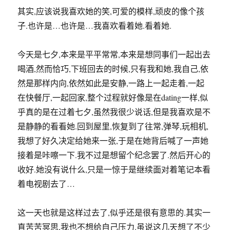
其实,应该说我喜欢她的笑,可爱的模样,顽皮的像个孩
子.也许是…也许是…我喜欢看着她.看着她.
今天是七夕,本来是平平常常,本来是想同事们一起出去
喝酒,然而恰巧,下班回去的时候,只有我和她,我自己,依
然是那样内向,依然如此是安静,一路上一起走着,一起
在快餐厅,一起回家,整个过程就好像是在dating一样,似
乎真的是在过着七夕,虽然我很少说话,但是我喜欢是不
是静静的看看她.回到屋里,恢复到了往常,弹琴,玩相机,
我想了好久决定给她来一张,于是在她背后喊了一声她
接着是咔嚓一下.我不过是想留个纪念罢了.然后开心的
收好.她没有说什么,只是一惊于是继续面对着笔记本看
着电视剧去了…
这一天也就是这样过去了,似乎还是很有意思的.其实一
直苦苦冥思,我也不想给自己压力.虽说这几天想了不少