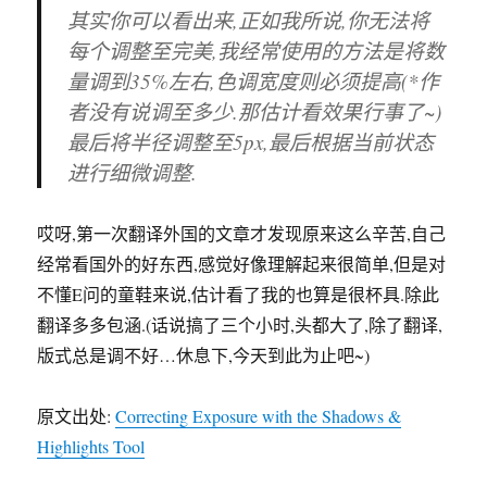
其实你可以看出来,正如我所说,你无法将
每个调整至完美,我经常使用的方法是将
数
量
调到35%左右,色调宽度则必须提高(*作
者没有说调至多少.那估计看效果行事了~)
最后将半径调整至5px,最后根据当前状态
进行细微调整.
哎呀,第一次翻译外国的文章才发现原来这么辛苦,自己
经常看国外的好东西,感觉好像理解起来很简单,但是对
不懂E问的童鞋来说,估计看了我的也算是很杯具.除此
翻译多多包涵.(话说搞了三个小时,头都大了,除了翻译,
版式总是调不好…休息下,今天到此为止吧~)
原文出处:
Correcting Exposure with the Shadows &
Highlights Tool