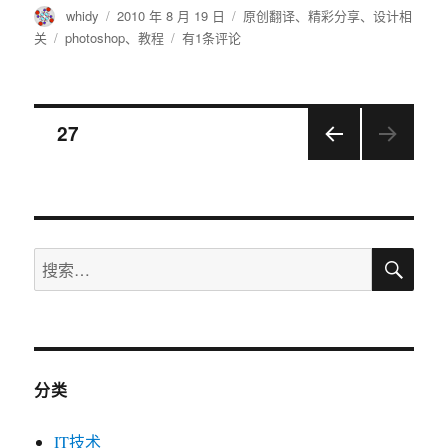
作
发
分
whidy
2010 年 8 月 19 日
原创翻译
、
精彩分享
、
设计相
者
布
类
标
通
关
photoshop
、
教程
有1条评论
于
签
过
photoshop
的
文
阴
页
27
影/
高
上一
章
光
页
工
导
具
调
搜
搜
航
整
索
索：
相
片
曝
光
问
分类
题
(上)
IT技术