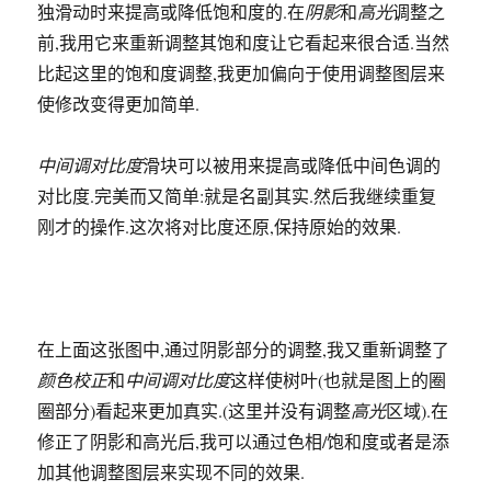
独滑动时来提高或降低饱和度的.在
阴影
和
高光
调整之
前,我用它来重新调整其饱和度让它看起来很合适.当然
比起这里的饱和度调整,我更加偏向于使用调整图层来
使修改变得更加简单.
中间调对比度
滑块可以被用来提高或降低中间色调的
对比度.完美而又简单:就是名副其实.然后我继续重复
刚才的操作.这次将对比度还原,保持原始的效果.
在上面这张图中,通过阴影部分的调整,我又重新调整了
颜色校正
和
中间调对比度
这样使树叶(也就是图上的圈
圈部分)看起来更加真实.(这里并没有调整
高光
区域).在
修正了阴影和高光后,我可以通过色相/饱和度或者是添
加其他调整图层来实现不同的效果.