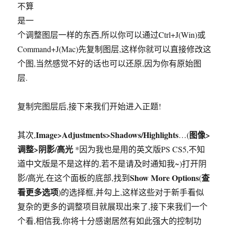
不算
是一
个调整图层一样的东西,所以你可以通过Ctrl+J(Win)或
Command+J(Mac)先复制图层,这样你就可以直接修改这
个图,当然感觉不好的话也可以还原,因为你有原始图
层.
复制完图层后,接下来我们开始进入正题!
Image>Adjustments>Shadows/Highlights
图像>
其次,
…(
调整>阴影/高光
*因为我也是用的英文版PS CS5,不知
道中文版是不是这样的,若不是请及时通知我~)打开阴
Show More Options
查
影/高光,在这个面板的底部,找到
(
看更多选项
)的选择框,并勾上,这样这些对于新手看似
复杂的更多的调整项目就展现出来了,接下来我们一个
个看,相信我,你将十分感谢居然有如此强大的控制功