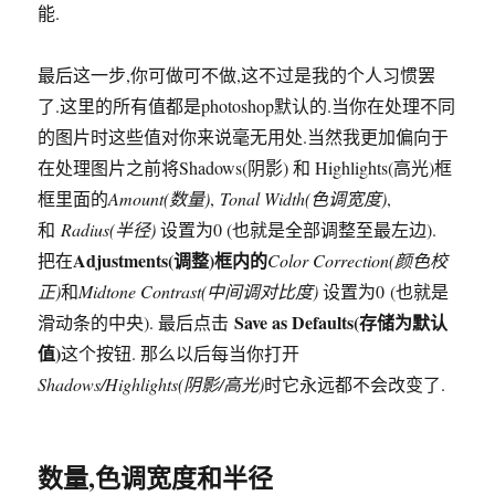
能.
最后这一步,你可做可不做,这不过是我的个人习惯罢
了.这里的所有值都是photoshop默认的.当你在处理不同
的图片时这些值对你来说毫无用处.当然我更加偏向于
在处理图片之前将Shadows(阴影) 和 Highlights(高光)框
框里面的
Amount(数量)
,
Tonal Width(色调宽度)
,
和
Radius(半径)
设置为0 (也就是全部调整至最左边).
Adjustments(调整)框内的
把在
Color Correction(颜色校
正)
和
Midtone Contrast(中间调对比度)
设置为0 (也就是
Save as Defaults(存储为默认
滑动条的中央). 最后点击
值)
这个按钮. 那么以后每当你打开
Shadows/Highlights(阴影/高光)
时它永远都不会改变了.
数量,色调宽度和半径