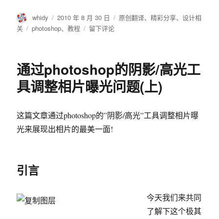
作
发
分
whidy
2010 年 8 月 30 日
原创翻译
、
精彩分享
、
设计相
者
布
类
标
于
关
photoshop
、
教程
留下评论
于
签
通
过
photoshop
通过photoshop的阴影/高光工
的
阴
具调整相片曝光问题(上)
影/
高
光
这篇文章通过photoshop的”阴影/高光”工具调整相片曝
工
光来展现出相片的最美一面!
具
调
整
相
引言
片
曝
光
今天我们来共同
问
了解下这个极其
题