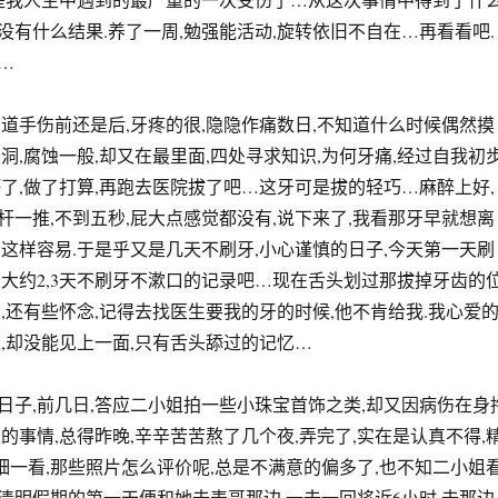
没有什么结果.养了一周,勉强能活动,旋转依旧不自在…再看看吧.
…
知道手伤前还是后,牙疼的很,隐隐作痛数日,不知道什么时候偶然摸
洞,腐蚀一般,却又在最里面,四处寻求知识,为何牙痛,经过自我初
坏了,做了打算,再跑去医院拔了吧…这牙可是拔的轻巧…麻醉上好,
杆一推,不到五秒,屁大点感觉都没有,说下来了,我看那牙早就想离
会这样容易.于是乎又是几天不刷牙,小心谨慎的日子,今天第一天刷
录大约2,3天不刷牙不漱口的记录吧…现在舌头划过那拔掉牙齿的
,还有些怀念,记得去找医生要我的牙的时候,他不肯给我.我心爱
烂,却没能见上一面,只有舌头舔过的记忆…
日子,前几日,答应二小姐拍一些小珠宝首饰之类,却又因病伤在身
的事情,总得昨晚,辛辛苦苦熬了几个夜,弄完了,实在是认真不得,
细细一看,那些照片怎么评价呢,总是不满意的偏多了,也不知二小姐
清明假期的第一天便和她去表哥那边,一去一回将近6小时,去那边