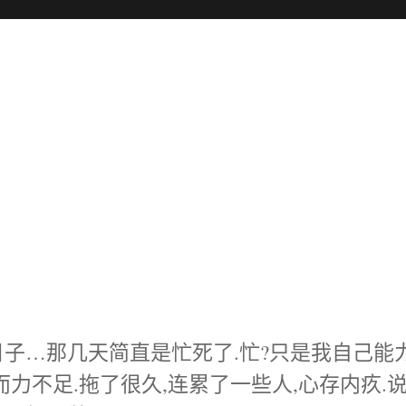
)的日子…那几天简直是忙死了.忙?只是我自己能
而力不足.拖了很久,连累了一些人,心存内疚.