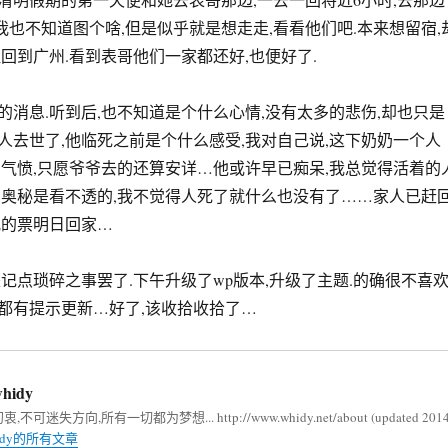
我也不知道图个啥,但是似乎就是想走走,看看他们吧.本来想留宿,
回到广州.看到表哥他们一家都还好,也便好了.
的消息.听到后,也不知道是个什么心情,没有太多的悲伤,却也只是
人去世了,他临死之前是个什么感受,我对自己说,这下奶奶一个人
的气愤,只愿爷爷去的还算安详…他或许早已痴呆,我总觉得活着的
的奥秘是看不透的,我不觉得人死了就什么也没有了……家人已赶
晚的票明日回家…
记点琐碎之事罢了.下午升级了wp版本,升级了主题.的确很不喜
都有提示更新…好了,该收拾收拾了…
hidy
不可迷失方向,所有一切都为梦想... http://www.whidy.net/about (updated 2014
idy的所有文章