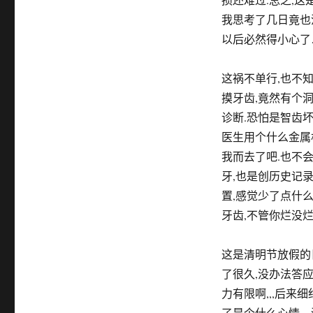
我思考了几日竟也
以后必然得小心了
这祸不单行,也不
摸牙齿,竟然有个洞
诊断.恐怕是智齿
医生用个什么金属
我而去了吧.也不
牙,也是创历史记
置,感觉少了点什么
牙齿,不管你烂没
这是清明节放假的
了很久,没办法答应
力有限啊,,,后来
了是个什么心情…