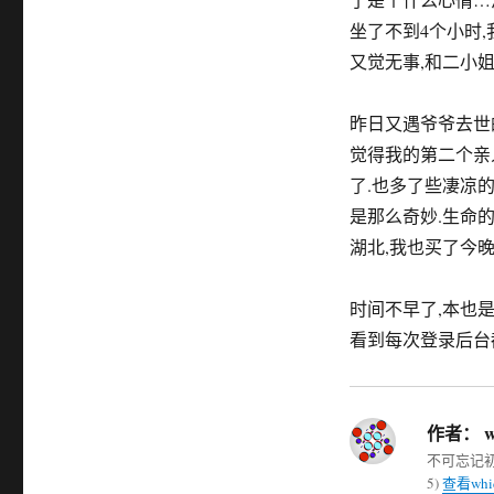
坐了不到4个小时,
又觉无事,和二小姐
昨日又遇爷爷去世
觉得我的第二个亲
了.也多了些凄凉
是那么奇妙.生命
湖北,我也买了今
时间不早了,本也是
看到每次登录后台
作者：
w
不可忘记初衷,
5)
查看wh