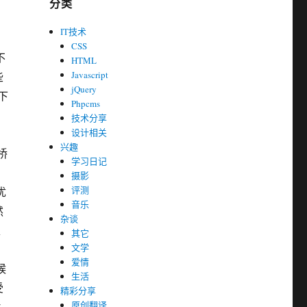
分类
IT技术
CSS
不
HTML
Javascript
些
jQuery
下
Phpcms
技术分享
设计相关
兴趣
桥
学习日记
摄影
评测
优
音乐
然
杂谈
处
其它
文学
.
爱情
候
生活
受
精彩分享
原创翻译
,