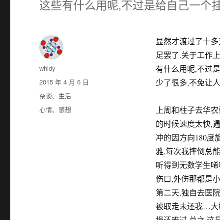
这些有什么用呢,不过是给自己一个
显然才渡过了十多天
足罢了.关于工作上
作
whidy
有什么用呢,不过
者
发
2015 年 4 月 6 日
少了很多,不免让
布
分
杂谈
、
生活
于
类
标
心情
、
感想
上周和柱子去华农骑
签
的时候速度太快,
冲的因方向180
雅,每次我摔倒总
听得到无数学生唏嘘
伤口,外伤那都是小
第二天,独自去医
被取走未还我…大
损还难过.总之,