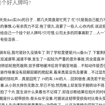
挂个好人牌吗?
充(ku)实(bi)的日子…那几天简直是忙死了.忙?只是我自己能力
的事情,心有余而力不足.拖了很久,连累了一些人,心存内疚.说这
是给自己一个挂个好人牌吗?只可惜,公司太多的同事离职了…人一
人有些沮丧…
车玩,我可是好久没骑车了.到了学校里便是兴(s)奋(b)了.下紫荆
遇双减速带,减速不够,发生了一起较为严重的意外事故,完全是直冲
度旋转前轮抱死栽倒,双手撑地缓冲后背平躺至地面…不知动作是否
能装作啥事没有屁颠屁颠的爬起来,看来真是没伤及要害…不过显
的惊叹声…真是囧死了.19的车,180的人…回到宿舍,清洗若干
事,从小到大摔伤无数次,早已不怕.然而晚上却发现手腕转动不得
院拍了个片,医生说什么来着也不记得了,却连诊断结果在拍片的时
概是什么韧带损伤,骨头似乎没事,可据说这韧带受损有时比骨头
这是我人生中遇到的最严重的一次受伤了…从这次事情中得到了什么