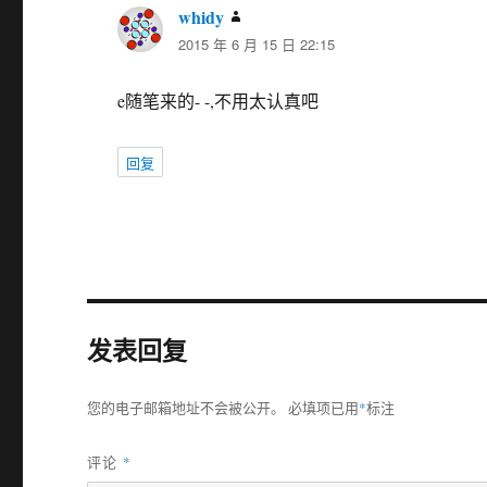
whidy
说
2015 年 6 月 15 日 22:15
道：
e随笔来的- -,不用太认真吧
回复
发表回复
您的电子邮箱地址不会被公开。
必填项已用
*
标注
评论
*