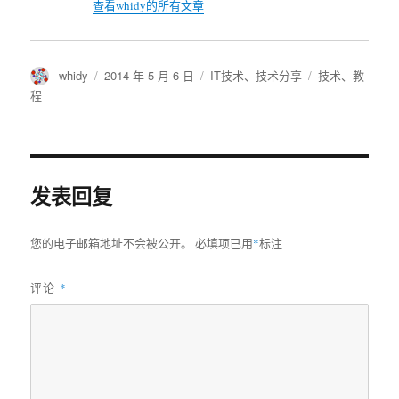
查看whidy的所有文章
作
发
分
标
whidy
2014 年 5 月 6 日
IT技术
、
技术分享
技术
、
教
者
布
类
签
程
于
发表回复
您的电子邮箱地址不会被公开。
必填项已用
*
标注
评论
*