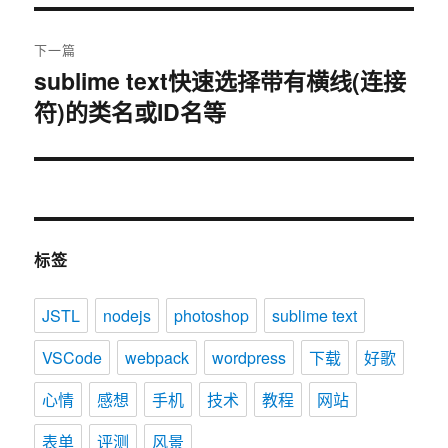
航
章：
下一篇
sublime text快速选择带有横线(连接
下
符)的类名或ID名等
篇
文
章：
标签
JSTL
nodejs
photoshop
sublime text
VSCode
webpack
wordpress
下载
好歌
心情
感想
手机
技术
教程
网站
表单
评测
风景