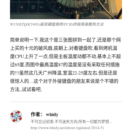
W350ETQ(K590S)装双硬盘南桥(PCH)终极简易散热方法
简单说明一下,我这个是三张图拼到一起了,还是那个网
上买的十元的破风扇,底朝上,对着键盘吹,看到烤机温
度CPU上升了一点,但是主板温度动都不动,基本上不超
过65度,而图中最高温度87的温度是没有采取任何措施
的!!!虽然这几天广州降温,室温22-25度左右,但是还是
很惊人的…这个对于外接键盘的朋友来说是个不错的
方法,,试试看吧,
作者：
whidy
不可忘记初衷,不可迷失方向,所有一切都为梦想...
http://www.whidy.net/about (updated 2014-5)